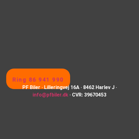
Ring 86 941 990
PF Biler · Lilleringvej 16A · 8462 Harlev J ·
info@pfbiler.dk
· CVR: 39670453