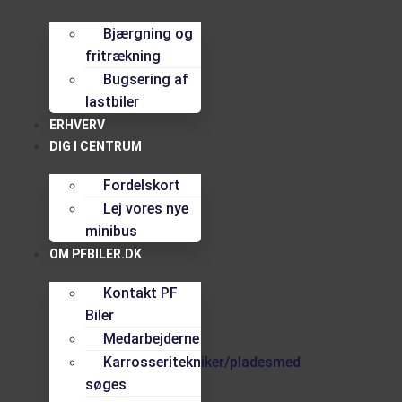
Bjærgning og
fritrækning
Bugsering af
lastbiler
ERHVERV
DIG I CENTRUM
Fordelskort
Lej vores nye
minibus
OM PFBILER.DK
Kontakt PF
Biler
Medarbejderne
Karrosseritekniker/pladesmed
søges