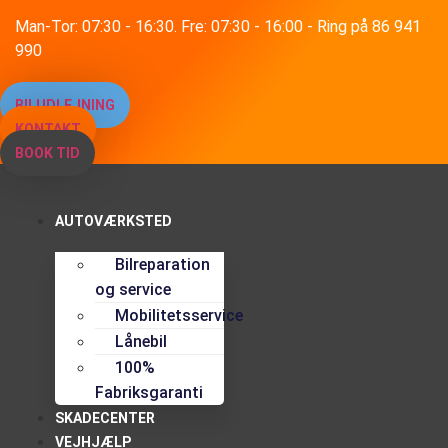
Videre
Man-Tor: 07:30 - 16:30. Fre: 07:30 - 16:00 - Ring på 86 941
til
990
indhold
BILUDLEJNING
KONTAKT
BOOK TID
AUTOVÆRKSTED
Bilreparation
og service
Mobilitetsservice
Lånebil
100%
Fabriksgaranti
SKADECENTER
VEJHJÆLP