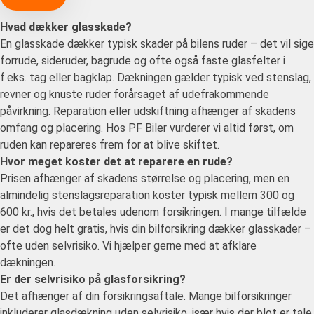
Hvad dækker glasskade?
En glasskade dækker typisk skader på bilens ruder – det vil sige
forrude, sideruder, bagrude og ofte også faste glasfelter i
f.eks. tag eller bagklap. Dækningen gælder typisk ved stenslag,
revner og knuste ruder forårsaget af udefrakommende
påvirkning. Reparation eller udskiftning afhænger af skadens
omfang og placering. Hos PF Biler vurderer vi altid først, om
ruden kan repareres frem for at blive skiftet.
Hvor meget koster det at reparere en rude?
Prisen afhænger af skadens størrelse og placering, men en
almindelig stenslagsreparation koster typisk mellem 300 og
600 kr., hvis det betales udenom forsikringen. I mange tilfælde
er det dog helt gratis, hvis din bilforsikring dækker glasskader –
ofte uden selvrisiko. Vi hjælper gerne med at afklare
dækningen.
Er der selvrisiko på glasforsikring?
Det afhænger af din forsikringsaftale. Mange bilforsikringer
inkluderer glasdækning uden selvrisiko, især hvis der blot er tale