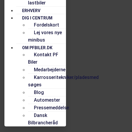
lastbiler
ERHVERV
DIG I CENTRUM
Fordelskort
Lej vores nye
minibus
OM PFBILER.DK
Kontakt PF
Biler
Medarbejderne
Karrosseritekniker/pladesmed
søges
Blog
Automester
Pressemeddelse
Dansk
Bilbrancheråd