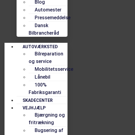
Blog
Automester
Pressemeddelse
Dansk
Bilbrancheråd
AUTOVÆRKSTED
Bilreparation
og service
Mobilitetsservice
Lånebil
100%
Fabriksgaranti
SKADECENTER
VEJHJÆLP
Bjærgning og
fritrækning
Bugsering af