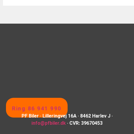
Ring 86 941 990
PF Biler · Lilleringvej 16A · 8462 Harlev J ·
info@pfbiler.dk
· CVR: 39670453