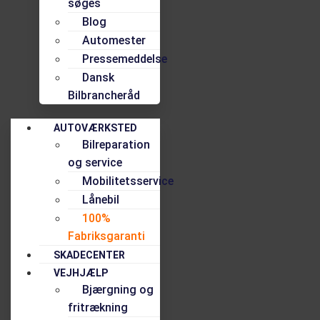
søges
Blog
Automester
Pressemeddelse
Dansk
Bilbrancheråd
AUTOVÆRKSTED
Bilreparation
og service
Mobilitetsservice
Lånebil
100%
Fabriksgaranti
SKADECENTER
VEJHJÆLP
Bjærgning og
fritrækning