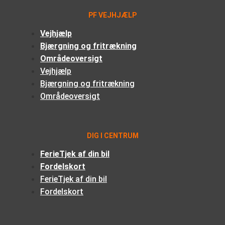
PF VEJHJÆLP
Vejhjælp
Bjærgning og fritrækning
Områdeoversigt
Vejhjælp
Bjærgning og fritrækning
Områdeoversigt
DIG I CENTRUM
FerieTjek af din bil
Fordelskort
FerieTjek af din bil
Fordelskort