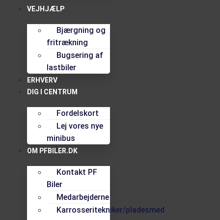
VEJHJÆLP
Bjærgning og
fritrækning
Bugsering af
lastbiler
ERHVERV
DIG I CENTRUM
Fordelskort
Lej vores nye
minibus
OM PFBILER.DK
Kontakt PF
Biler
Medarbejderne
Karrosseritekniker/pladesmed