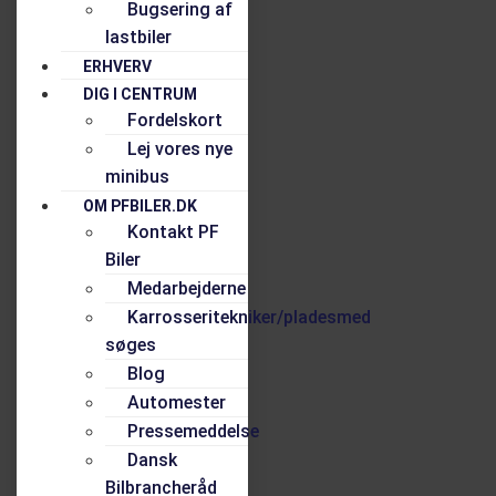
Bugsering af
lastbiler
ERHVERV
DIG I CENTRUM
Fordelskort
Lej vores nye
minibus
OM PFBILER.DK
Kontakt PF
Biler
Medarbejderne
Karrosseritekniker/pladesmed
søges
Blog
Automester
Pressemeddelse
Dansk
Bilbrancheråd