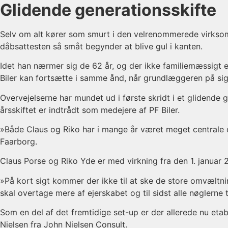
Glidende generationsskifte
Selv om alt kører som smurt i den velrenommerede virksom
dåbsattesten så småt begynder at blive gul i kanten.
Idet han nærmer sig de 62 år, og der ikke familiemæssigt er
Biler kan fortsætte i samme ånd, når grundlæggeren på sigt
Overvejelserne har mundet ud i første skridt i et glidend
årsskiftet er indtrådt som medejere af PF Biler.
»Både Claus og Riko har i mange år været meget centrale o
Faarborg.
Claus Porse og Riko Yde er med virkning fra den 1. januar
»På kort sigt kommer der ikke til at ske de store omvæltni
skal overtage mere af ejerskabet og til sidst alle nøglerne t
Som en del af det fremtidige set-up er der allerede nu eta
Nielsen fra John Nielsen Consult.