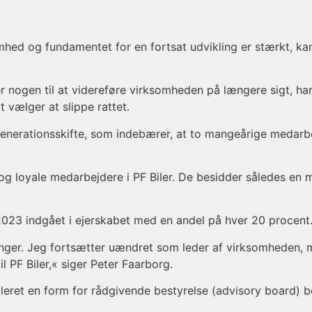
hed og fundamentet for en fortsat udvikling er stærkt, k
 nogen til at videreføre virksomheden på længere sigt, har 
 vælger at slippe rattet.
e generationsskifte, som indebærer, at to mangeårige meda
g loyale medarbejdere i PF Biler. De besidder således en 
 2023 indgået i ejerskabet med en andel på hver 20 procent
nger. Jeg fortsætter uændret som leder af virksomheden, me
il PF Biler,« siger Peter Faarborg.
bleret en form for rådgivende bestyrelse (advisory board) 