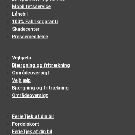
Mobilitetsservice
Lånebil
100% Fabriksgaranti
Skadecenter
Pressemeddelse
Vejhjælp
Bjærgning og fritrækning
Områdeoversigt
Vejhjælp
Bjærgning og fritrækning
Områdeoversigt
FerieTjek af din bil
Fordelskort
FerieTjek af din bil