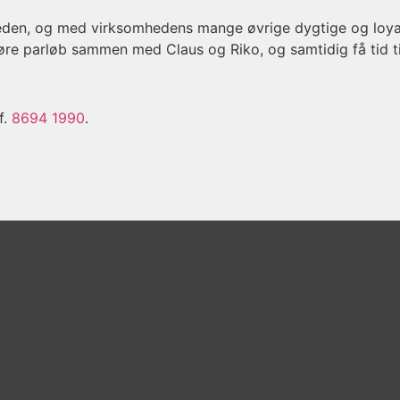
den, og med virksomhedens mange øvrige dygtige og loyale
 køre parløb sammen med Claus og Riko, og samtidig få tid t
f.
8694 1990
.