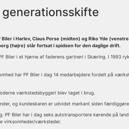
t generationsskifte
Biler i Harlev, Claus Porse (midten) og Riko Yde (venstre
g (højre) står fortsat i spidsen for den daglige drift.
 Biler i et hjørne af faderens gartneri i Skæring. I 1993 ry
omhed har PF Biler i dag 14 medarbejdere fordelt på værks
oderne værkstedsbyggeri blev taget i brug.
nder, og kundeskaren er udvidet markant siden færdiggøre
g. PF Biler har i dag seks autotransportere kørende på land
re virksomheder/værksteder.