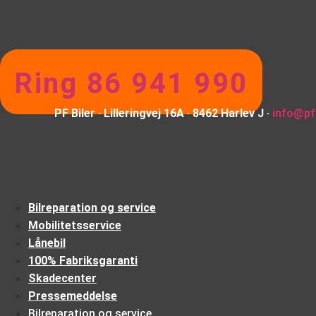
Ring 86 941 990
PF Biler · Lilleringvej 16A · 8462 Harlev J ·
info@pfb
Bilreparation og service
Mobilitetsservice
Lånebil
100% Fabriksgaranti
Skadecenter
Pressemeddelse
Bilreparation og service