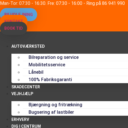
Videre
Man-Tor: 07:30 - 16:30. Fre: 07:30 - 16:00 - Ring på 86 941 990
til
BILUDLEJNING
indhold
KONTAKT
BOOK TID
AUTOVÆRKSTED
Bilreparation og service
Mobilitetsservice
Lånebil
100% Fabriksgaranti
SKADECENTER
VEJHJÆLP
Bjærgning og fritrækning
Bugsering af lastbiler
ERHVERV
DIG I CENTRUM