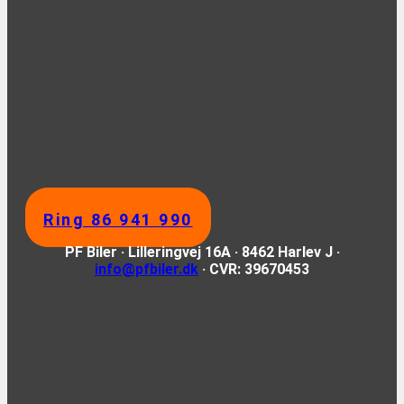
Ring 86 941 990
PF Biler · Lilleringvej 16A · 8462 Harlev J ·
info@pfbiler.dk
· CVR: 39670453