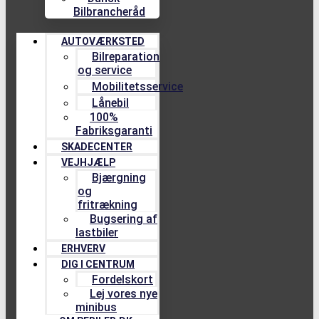
Bilbrancheråd
AUTOVÆRKSTED
Bilreparation
og service
Mobilitetsservice
Lånebil
100%
Fabriksgaranti
SKADECENTER
VEJHJÆLP
Bjærgning
og
fritrækning
Bugsering af
lastbiler
ERHVERV
DIG I CENTRUM
Fordelskort
Lej vores nye
minibus