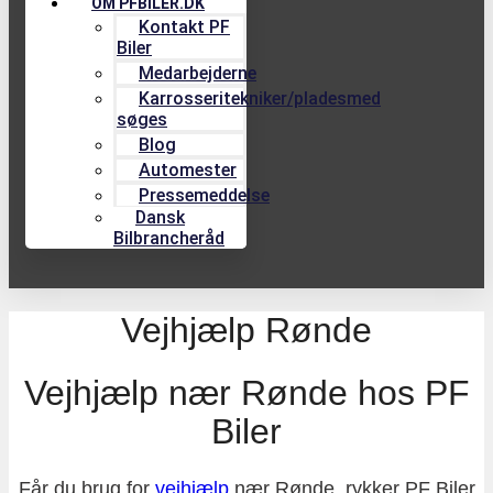
OM PFBILER.DK
Kontakt PF
Biler
Medarbejderne
Karrosseritekniker/pladesmed
søges
Blog
Automester
Pressemeddelse
Dansk
Bilbrancheråd
Vejhjælp Rønde
vejhjælp nær Rønde hos PF
Biler
Får du brug for
vejhjælp
nær Rønde, rykker PF Biler