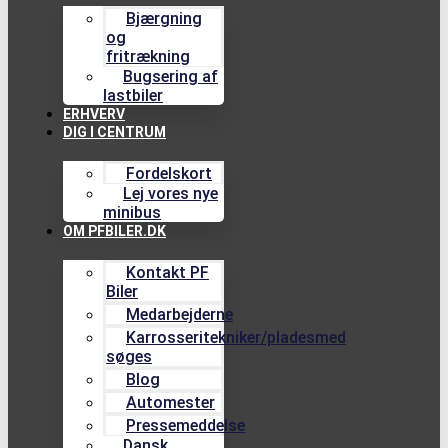
Bjærgning
og
fritrækning
Bugsering af
lastbiler
ERHVERV
DIG I CENTRUM
Fordelskort
Lej vores nye
minibus
OM PFBILER.DK
Kontakt PF
Biler
Medarbejderne
Karrosseritekniker/pladesmed
søges
Blog
Automester
Pressemeddelse
Dansk