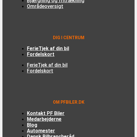
Bjærgning og fritrækning
Områdeoversigt
DIG I CENTRUM
FerieTjek af din bil
Fordelskort
FerieTjek af din bil
Fordelskort
OM PFBILER.DK
Kontakt PF Biler
Medarbejderne
Blog
Automester
Dansk Bilbrancheråd