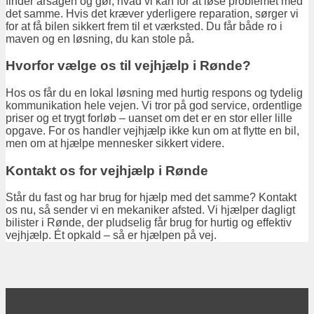
finder årsagen og gør, hvad vi kan for at løse problemet med
det samme. Hvis det kræver yderligere reparation, sørger vi
for at få bilen sikkert frem til et værksted. Du får både ro i
maven og en løsning, du kan stole på.
Hvorfor vælge os til vejhjælp i Rønde?
Hos os får du en lokal løsning med hurtig respons og tydelig
kommunikation hele vejen. Vi tror på god service, ordentlige
priser og et trygt forløb – uanset om det er en stor eller lille
opgave. For os handler vejhjælp ikke kun om at flytte en bil,
men om at hjælpe mennesker sikkert videre.
Kontakt os for vejhjælp i Rønde
Står du fast og har brug for hjælp med det samme? Kontakt
os nu, så sender vi en mekaniker afsted. Vi hjælper dagligt
bilister i Rønde, der pludselig får brug for hurtig og effektiv
vejhjælp. Ét opkald – så er hjælpen på vej.