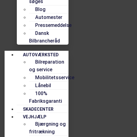
søges
Blog
Automester
Pressemeddelse
Dansk
Bilbrancheråd
AUTOVÆRKSTED
Bilreparation
og service
Mobilitetsservice
Lånebil
100%
Fabriksgaranti
SKADECENTER
VEJHJÆLP
Bjærgning og
fritrækning