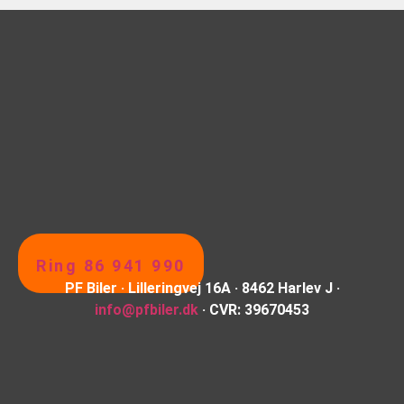
Ring 86 941 990
PF Biler · Lilleringvej 16A · 8462 Harlev J ·
info@pfbiler.dk
· CVR: 39670453