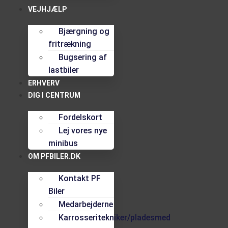
VEJHJÆLP
Bjærgning og
fritrækning
Bugsering af
lastbiler
ERHVERV
DIG I CENTRUM
Fordelskort
Lej vores nye
minibus
OM PFBILER.DK
Kontakt PF
Biler
Medarbejderne
Karrosseritekniker/pladesmed