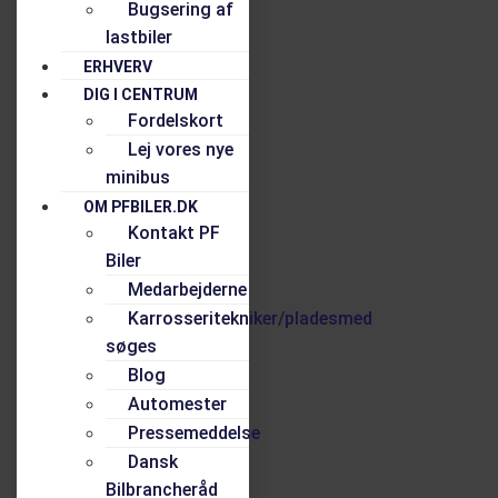
Bugsering af
lastbiler
ERHVERV
DIG I CENTRUM
Fordelskort
Lej vores nye
minibus
OM PFBILER.DK
Kontakt PF
Biler
Medarbejderne
Karrosseritekniker/pladesmed
søges
Blog
Automester
Pressemeddelse
Dansk
Bilbrancheråd