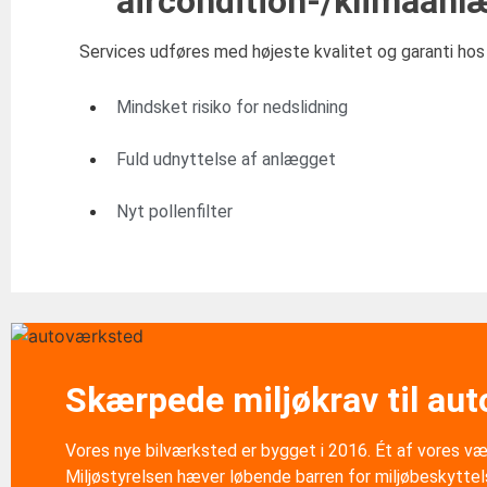
aircondition-/klimaanl
Services udføres med højeste kvalitet og garanti hos 
Mindsket risiko for nedslidning
Fuld udnyttelse af anlægget
Nyt pollenfilter
Skærpede miljøkrav til au
Vores nye bilværksted er bygget i 2016. Ét af vores væ
Miljøstyrelsen hæver løbende barren for miljøbeskyttel