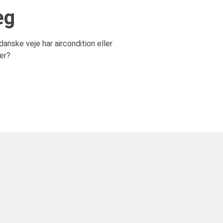
æg
anske veje har aircondition eller
ker?