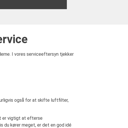
ervice
derne. I vores serviceeftersyn tjekker
igvis også for at skifte luftfilter,
t er vigtigt at efterse
s du kører meget, er det en god idé