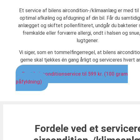
Et service af bilens aircondition-/klimaanlæg er med til 
optimal afkøling og afdugning af din bil. Får du samtidi
anlægget og skiftet pollenfilteret, undgår du bakterier
fremkalde eller forværre allergi, ondt i halsen og snue
lugtgener.
Vi siger, som en tommelfingerregel, at bilens aircondit
gerne skal tjekkes én gang årligt og serviceres hvert an
Bestil airconditionservice til 599 kr. (100 gram
påfyldning)
Fordele ved et servicer