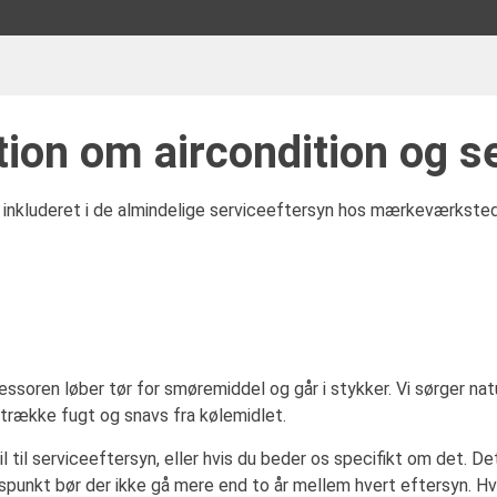
tion om aircondition og s
tid inkluderet i de almindelige serviceeftersyn hos mærkeværkste
ssoren løber tør for smøremiddel og går i stykker. Vi sørger naturl
udtrække fugt og snavs fra kølemidlet.
bil til serviceeftersyn, eller hvis du beder os specifikt om det. De
nkt bør der ikke gå mere end to år mellem hvert eftersyn. Hvi