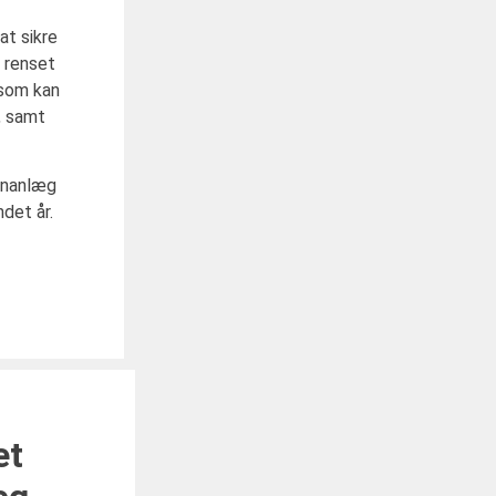
at sikre
g renset
 som kan
, samt
ionanlæg
det år.
et