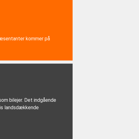
epræsentanter kommer på
v som bilejer. Det indgående
lvis landsdækkende